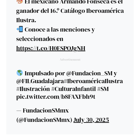
El mexicano Armando Fonseca es el
ganador del 16.º Catálogo Iberoamérica
Ilustra.
Conoce a las menciones y
seleccionados en
https://t.co/H0ESPOJgNH
Advertisement
Impulsado por
@Fundacion_SM
y
@FILGuadalajara
#IberoaméricaIlustra
#Ilustración
#CulturaInfantil
#SM
pic.twitter.com/b8FAXFbh9t
— FundacionSMmx
(@FundacionSMmx)
July 30, 2025