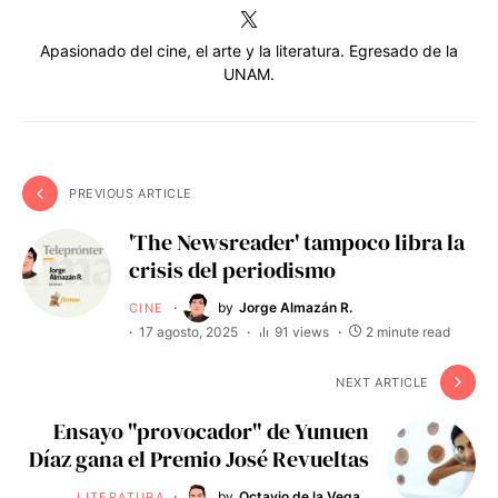
Apasionado del cine, el arte y la literatura. Egresado de la
UNAM.
PREVIOUS ARTICLE
'The Newsreader' tampoco libra la
crisis del periodismo
by
Jorge Almazán R.
CINE
17 agosto, 2025
91 views
2 minute read
NEXT ARTICLE
Ensayo "provocador" de Yunuen
Díaz gana el Premio José Revueltas
by
Octavio de la Vega
LITERATURA