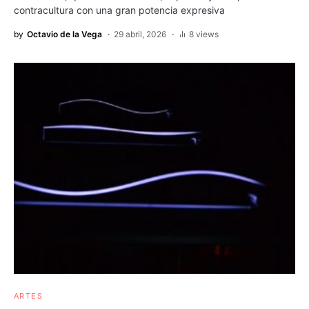
contracultura con una gran potencia expresiva
by
Octavio de la Vega
29 abril, 2026
8 views
ARTES