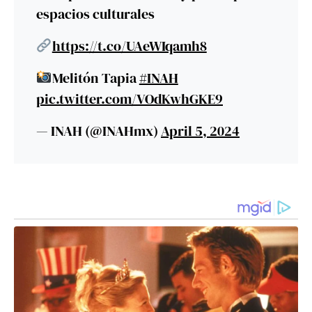
espacios culturales
https://t.co/UAeWIqamh8
Melitón Tapia
#INAH
pic.twitter.com/VOdKwhGKE9
— INAH (@INAHmx)
April 5, 2024