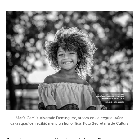
María Cecilia Alvarado Domínguez, autora de
La negrita
,
Afros
oaxaaqueños
, recibió mención honorífica. Foto Secretaría de Cultura