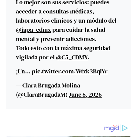
Lo mejor son sus servicios: puedes
acceder a consultas médicas,
laboratorios clínicos y un módulo del
@iapa_cdmx
para cuidar la salud
mental y prevenir adicciones.
Todo esto con la máxima seguridad
vigilada por el
@C5_CDMX
.
​¡Un…
pic.twitter.com/Wtzk3BqlYr
— Clara Brugada Molina
(@ClaraBrugadaM)
June 8, 2026