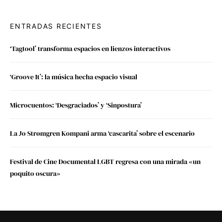
ENTRADAS RECIENTES
‘Tagtool’ transforma espacios en lienzos interactivos
‘Groove It’: la música hecha espacio visual
Microcuentos: ‘Desgraciados’ y ‘Sinpostura’
La Jo Strømgren Kompani arma ‘cascarita’ sobre el escenario
Festival de Cine Documental LGBT regresa con una mirada «un
poquito oscura»