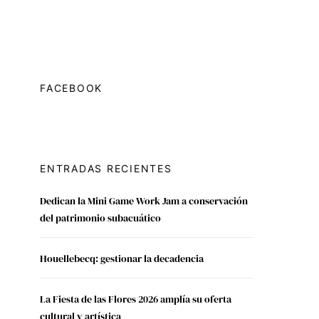
FACEBOOK
ENTRADAS RECIENTES
Dedican la Mini Game Work Jam a conservación
del patrimonio subacuático
Houellebecq: gestionar la decadencia
La Fiesta de las Flores 2026 amplía su oferta
cultural y artística