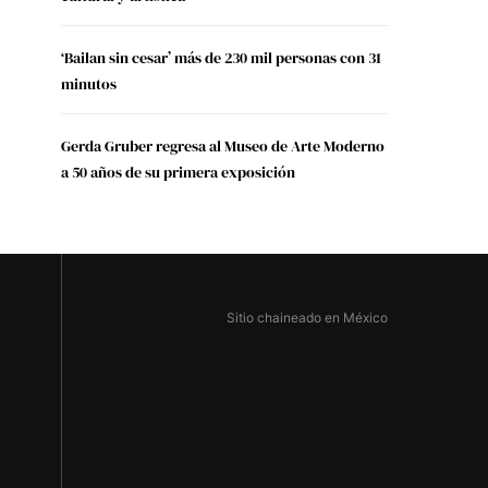
‘Bailan sin cesar’ más de 230 mil personas con 31
minutos
Gerda Gruber regresa al Museo de Arte Moderno
a 50 años de su primera exposición
Sitio chaineado en México