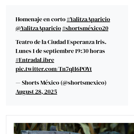
Homenaje en corto
#YalitzaAparicio
@YalitzaAparicio
#shortsméxico20
Teatro de la Ciudad Esperanza Iris.
Lunes 1 de septiembre 19:30 horas
#EntradaLibre
pic.twitter.com/Tn7qH6POYt
— Shorts México (@shortsmexico)
August 28, 2025