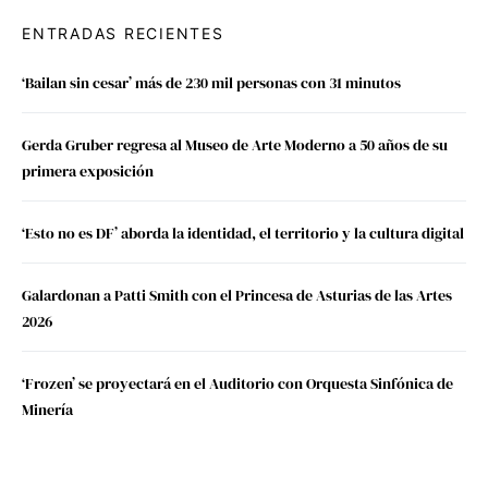
ENTRADAS RECIENTES
‘Bailan sin cesar’ más de 230 mil personas con 31 minutos
Gerda Gruber regresa al Museo de Arte Moderno a 50 años de su
primera exposición
‘Esto no es DF’ aborda la identidad, el territorio y la cultura digital
Galardonan a Patti Smith con el Princesa de Asturias de las Artes
2026
‘Frozen’ se proyectará en el Auditorio con Orquesta Sinfónica de
Minería