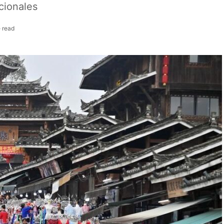
cionales
 read