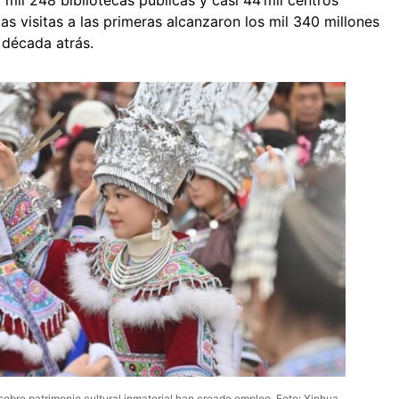
mil 248 bibliotecas públicas y casi 44 mil centros
las visitas a las primeras alcanzaron los mil 340 millones
 década atrás.
s sobre patrimonio cultural inmaterial han creado empleo. Foto: Xinhua