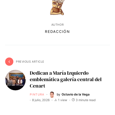
AUTHOR
REDACCIÓN
PREVIOUS ARTICLE
Dedican a María Izquierdo
emblemática galería central del
Cenart
by
Octavio de la Vega
PINTURA
8 julio, 2026
1 view
3 minute read