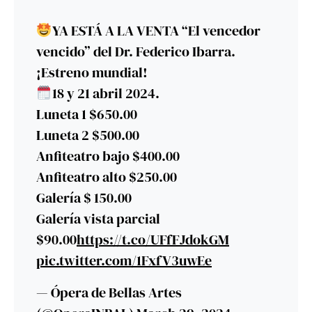
YA ESTÁ A LA VENTA “El vencedor
vencido” del Dr. Federico Ibarra.
¡Estreno mundial!
18 y 21 abril 2024.
Luneta 1 $650.00
Luneta 2 $500.00
Anfiteatro bajo $400.00
Anfiteatro alto $250.00
Galería $ 150.00
Galería vista parcial
$90.00
https://t.co/UFfFJdokGM
pic.twitter.com/1FxfV3uwEe
— Ópera de Bellas Artes