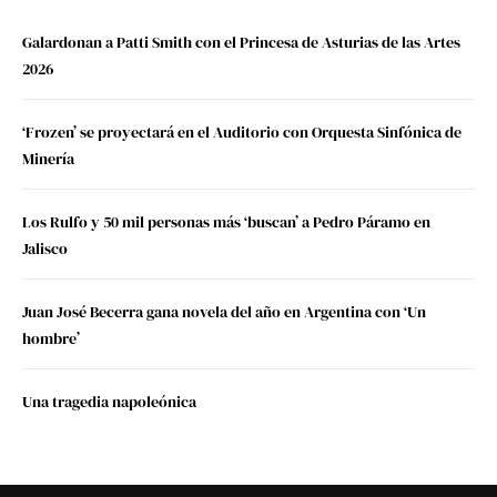
Galardonan a Patti Smith con el Princesa de Asturias de las Artes
2026
‘Frozen’ se proyectará en el Auditorio con Orquesta Sinfónica de
Minería
Los Rulfo y 50 mil personas más ‘buscan’ a Pedro Páramo en
Jalisco
Juan José Becerra gana novela del año en Argentina con ‘Un
hombre’
Una tragedia napoleónica