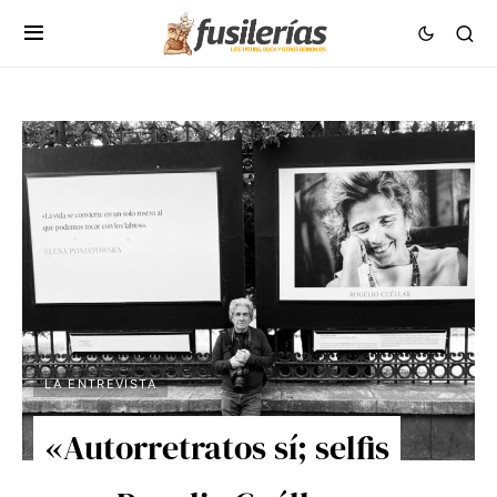
LA ENTREVISTA
«Autorretratos sí; selfis