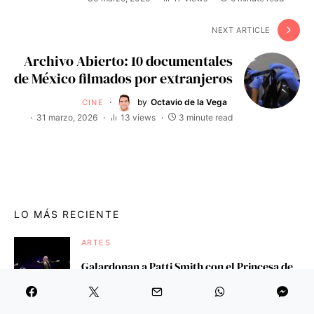
NEXT ARTICLE
Archivo Abierto: 10 documentales
de México filmados por extranjeros
by
Octavio de la Vega
CINE
31 marzo, 2026
13 views
3 minute read
LO MÁS RECIENTE
ARTES
Galardonan a Patti Smith con el Princesa de
Asturias de las Artes 2026
by
Octavio de la Vega
29 abril, 2026