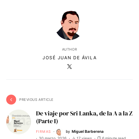
AUTHOR
JOSÉ JUAN DE ÁVILA
PREVIOUS ARTICLE
De viaje por Sri Lanka, de la A a la Z
(Parte I)
by
Miguel Barberena
FIRMAS
30 marzo, 2026
17 views
6 minute read